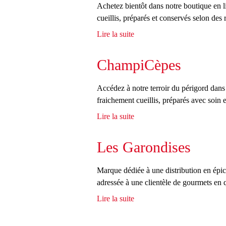
Achetez bientôt dans notre boutique en li
cueillis, préparés et conservés selon des 
Lire la suite
d
e
M
ChampiCèpes
a
t
Accédez à notre terroir du périgord dans
i
fraichement cueillis, préparés avec soin 
n
Lire la suite
d
d
e
e
C
Les Garondises
C
h
è
a
p
Marque dédiée à une distribution en épi
m
e
adressée à une clientèle de gourmets en q
p
s
Lire la suite
d
i
e
C
L
è