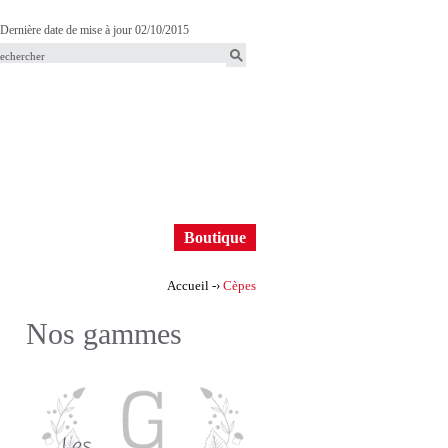
Dernière date de mise à jour 02/10/2015
F
o
m
u
B
Boutique
o
a
Accueil
-›
Cèpes
u
Vous
Nos gammes
t
êtes
i
ici
e
q
d