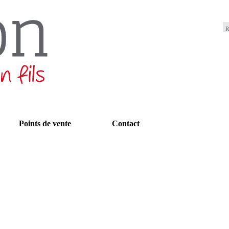
Aller au contenu principal
R
e
c
h
r
e
r
c
h
Points de vente
Contact
e
l
r
i
r