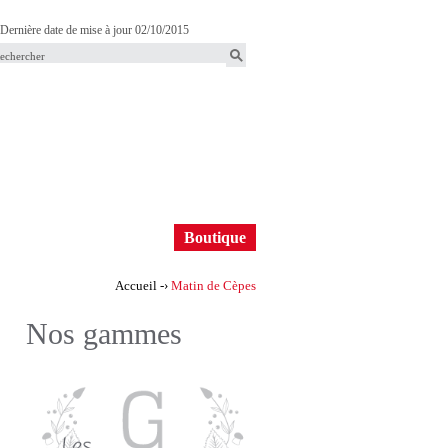
Dernière date de mise à jour 02/10/2015
F
o
m
u
B
Boutique
o
a
Accueil
-›
Matin de Cèpes
u
Vous
Nos gammes
t
êtes
i
ici
e
q
d