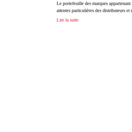
Le portefeuille des marques appartenant 
attentes particulières des distributeurs 
Lire la suite
d
e
M
a
r
q
u
e
s