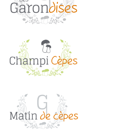
u
e
e
e
c
h
e
c
h
e